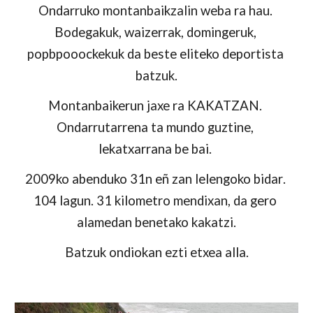
Ondarruko montanbaikzalin 
w
eba ra hau. 
Bodegakuk, waizerrak, domingeruk, 
popbpooockekuk da beste eliteko deportista 
batzuk.
M
ontanbaikerun jaxe ra KAKATZAN. 
O
ndarrutarrena ta mundo guztine
, 
lekatxarra
na
 be bai. 
2009ko abenduko 31n eñ zan lelengoko 
bidar
. 
104 lagun. 31 kilometro mendixan
, da gero 
alamedan benetako kakatzi.
Batzuk ondiokan ezti etxea alla.