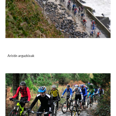
Aristín argazkix
ak